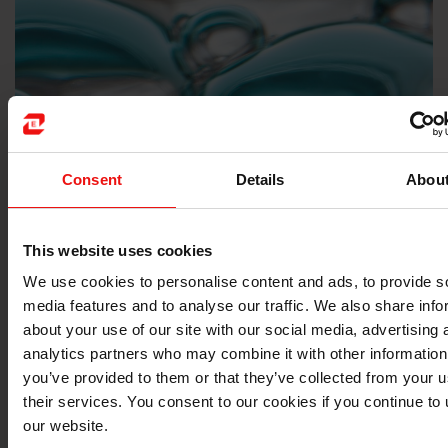
Consent
Details
Abou
This website uses cookies
We use cookies to personalise content and ads, to provide s
media features and to analyse our traffic. We also share info
about your use of our site with our social media, advertising 
analytics partners who may combine it with other information
you’ve provided to them or that they’ve collected from your u
泡沫控制和表面处理剂
their services. You consent to our cookies if you continue to
our website.
有机硅泡沫控制或消泡配方和加工助剂可使生产更高