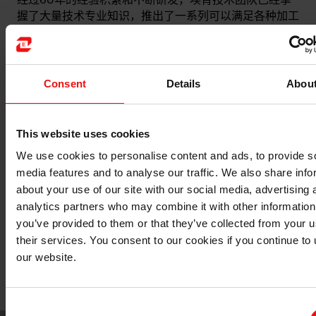
经过60年的经验积累和不断研发，埃肯技术团队已经掌
握了大量技术专业知识，推出了一系列可以满足各种加工
要求的有机硅泡沫控制剂和加工助剂。
从专属产品开发到现场技术服务，埃肯人随时准备为您提
供最佳产品和准确应用指南。
Consent
Details
Abou
我们与客户密切合作，根据具体情况开发和定制合适产
品。我们与客户建立长期研发合作伙伴关系，共同致力于
This website uses cookies
稳步改进材料，以满足客户在快速变化市场中的各种需
We use cookies to personalise content and ads, to provide s
求。
media features and to analyse our traffic. We also share info
about your use of our site with our social media, advertising 
埃肯：全价值链合作伙伴
analytics partners who may combine it with other information
正如埃肯企业宣言中所说，“我们是一支由专业人士组成
you’ve provided to them or that they’ve collected from your u
的专业团队，以热情为动力，致力于为客户提供敏捷、创
their services. You consent to our cookies if you continue to
新解决方案，只因我们在乎！”埃肯是全球领先的一体化
our website.
有机硅生产商之一，在欧洲、北美、拉丁美洲和亚太地区
设有研发实验室、生产基地和销售办事处。
Consent