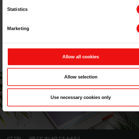
高温固化硅橡胶HCR
Statistics
Marketing
RTV-1硅橡胶
RTV-2 硅橡胶
Allow all cookies
Allow selection
Use necessary cookies only