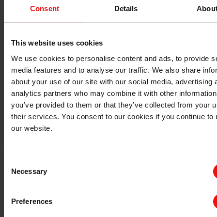
Consent
Details
Abou
有机硅弹性体
This website uses cookies
有机硅弹性体使用反应性直链分子与交联剂和增强剂
生成的化合物。
We use cookies to personalise content and ads, to provide s
media features and to analyse our traffic. We also share info
about your use of our site with our social media, advertising 
更多相关信息
analytics partners who may combine it with other information
you’ve provided to them or that they’ve collected from your u
their services. You consent to our cookies if you continue to
our website.
有机硅弹性体
Consent
Necessary
Selection
液态硅橡胶LSR
Preferences