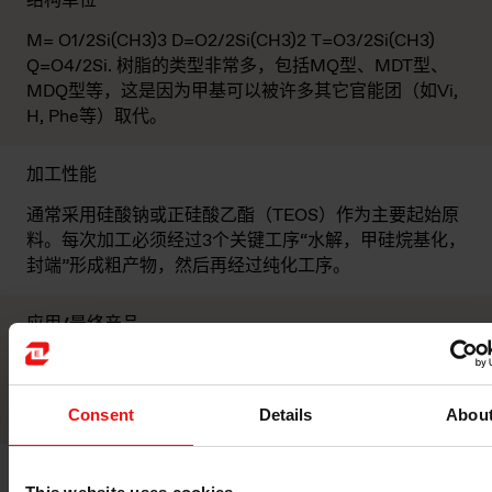
结构单位
M= O1/2Si(CH3)3 D=O2/2Si(CH3)2 T=O3/2Si(CH3)
Q=O4/2Si. 树脂的类型非常多，包括MQ型、MDT型、
MDQ型等，这是因为甲基可以被许多其它官能团（如Vi,
H, Phe等）取代。
加工性能
通常采用硅酸钠或正硅酸乙酯（TEOS）作为主要起始原
料。每次加工必须经过3个关键工序“水解，甲硅烷基化，
封端”形成粗产物，然后再经过纯化工序。
应用/最终产品
可以作为增粘剂用于压敏胶（PSA），作为离型力促进剂
用于离型涂料，作为硅脂用于消泡剂，用于密封和粘合的
附着力促进剂，用于建筑和纺织品的疏水剂。
Consent
Details
Abou