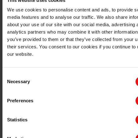
有机硅树脂的应用
This website uses cookies
We use cookies to personalise content and ads, to provide s
下面我们来了解一下树脂在工业中的应用。大多数情况
media features and to analyse our traffic. We also share info
下，有机硅工厂生产出来的有机硅树脂会首先用于调制配
about your use of our site with our social media, advertising 
方。如果按照甲基硅树脂（MQ型）的路线，我们的客户
analytics partners who may combine it with other information
会利用它们配制用于热塑性材料、热固性材料或弹性体材
料（如PU）的离型剂。丰富多样的树脂为离型剂配方设
you’ve provided to them or that they’ve collected from your u
计师提供了广泛的选择和配方开发的灵活性。
their services. You consent to our cookies if you continue to
our website.
甲基硅树脂（MQ型）具有以下优点：
无异味（不含溶剂）
Consent
Necessary
Selection
非常易于使用
优异的模具表面附着力
Preferences
使模塑制品具有出色的表面光洁度
优异的热稳定性
减少霉菌污垢
Statistics
易于清洁