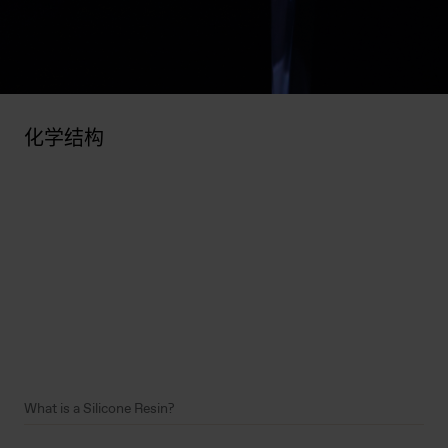
化学结构
What is a Silicone Resin?