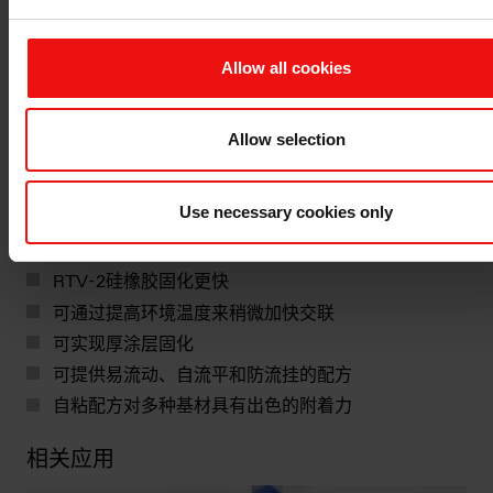
口护理产品易于更换敷贴部位，可长时间保持粘附性，而
且易于撕除无痛感，新长出的皮肤组织不会与疏水性有机
硅粘合剂发生粘连。
Allow all cookies
RTV-2硅橡胶在这些应用中展现出诸多优势，因为其具有
良好的机械性能：粘性佳，优异的剪切性能，持久的剥离
Allow selection
强度（附着力）。为了满足制造商的应用需求，可以根据
其生产环境对RTV-2硅橡胶配方进行定制设计。
Use necessary cookies only
与RTV-1硅橡胶相比，RTV-2硅橡胶具有以下优势：
RTV-2硅橡胶固化更快
可通过提高环境温度来稍微加快交联
可实现厚涂层固化
可提供易流动、自流平和防流挂的配方
自粘配方对多种基材具有出色的附着力
相关应用