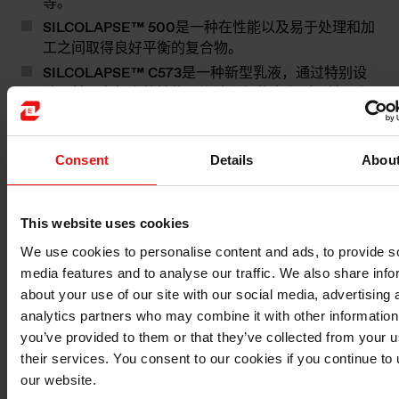
等。
SILCOLAPSE™ 500
是一种在性能以及易于处理和加
工之间取得良好平衡的复合物。
SILCOLAPSE™ C573
是一种新型乳液，通过特别设
计，其具有极高的性能（泡沫分解能力和耐用性）和
非常好的水分散性。
BLUESIL™ FLD 47
是一种PDMS（聚二甲基硅氧
烷）液体消泡剂，用于增强消泡性能。
Consent
Details
Abou
BLUESIL™ SP 3304
是一种表面活性剂，可在乳化系
统中用作配方优化剂，以提高稳定性，从而在易受污
This website uses cookies
染或高浓度曝气的水性或非水性体系中有效消泡。
We use cookies to personalise content and ads, to provide s
上述列表是我们的SILCOLAPSE™和BLUESIL™供应产
media features and to analyse our traffic. We also share info
品的一部分。我们还供应许多其他产品，包括某些以
about your use of our site with our social media, advertising 
BLUESIL™品牌销售的添加剂和补充产品，可能是在某
analytics partners who may combine it with other information
些区域内供应或应用于不同的纸浆和纸品领域。有关更多
you’ve provided to them or that they’ve collected from your u
信息，您可以联系您所在地区的我们的代表或在此页面上
their services. You consent to our cookies if you continue to
索取更多文档。
our website.