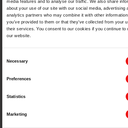
media features and to analyse our traffic. We also share info
about your use of our site with our social media, advertising 
analytics partners who may combine it with other information
you’ve provided to them or that they’ve collected from your u
their services. You consent to our cookies if you continue to
our website.
Consent
Necessary
Selection
Preferences
Statistics
纸张、标签和薄膜
Marketing
我们为纸张、标签和薄膜提供多功能性和高级功能