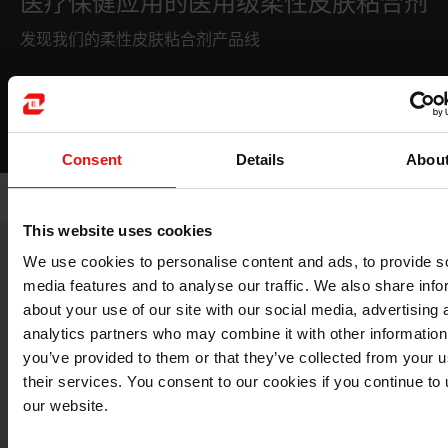
医疗保健应用的医用级柔性皮肤粘合剂
发现我们的柔性皮肤粘合剂产品线
下载
Consent
Details
Abou
This website uses cookies
We use cookies to personalise content and ads, to provide s
media features and to analyse our traffic. We also share info
about your use of our site with our social media, advertising 
医用级有机硅
analytics partners who may combine it with other information
you’ve provided to them or that they’ve collected from your u
their services. You consent to our cookies if you continue to
our website.