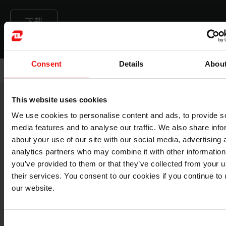
下载
Consent
Details
Abou
This website uses cookies
We use cookies to personalise content and ads, to provide s
医用级有机硅
media features and to analyse our traffic. We also share info
about your use of our site with our social media, advertising 
analytics partners who may combine it with other information
you’ve provided to them or that they’ve collected from your u
their services. You consent to our cookies if you continue to
our website.
Consent