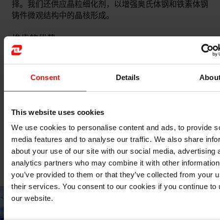
择。我们还供应晶粒细化剂，以增强奥氏体钢和铁素体钢
铸件微观结构中的晶核形成。
埃肯的优势
从轮胎帘线钢材生产商到弹簧钢材生产商，埃肯长期以来
一直在帮助特种钢生产商决定在其钢铁厂中使用的最佳硅
铁。我们致力于开发硅铁产品，针对相关应用进行严格的
Consent
Details
Abou
成分优化，从而减少损耗——我们的客户非常看重我们的
专业知识和对可实现目标的诚实态度。
This website uses cookies
长期以来，产品纯度一直是特种钢制造商优先考虑的问
We use cookies to personalise content and ads, to provide s
题，因此对我们来说也同样重要。我们时刻准备迎接新的
media features and to analyse our traffic. We also share info
挑战，并体现在埃肯的方方面面。从微调新配方到在硅铁
about your use of our site with our social media, advertising 
厂使用水力发电，我们始终以客户为中心，努力改进我们
analytics partners who may combine it with other information
的工作。
you’ve provided to them or that they’ve collected from your u
their services. You consent to our cookies if you continue to
our website.