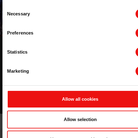
Consent
Necessary
Selection
Preferences
钢用硅铁合金
Statistics
对高性能钢的需求日益增长，使人们越来越重视钢铁制造
厂使用的硅铁 (FeSi) 合金的质量。埃肯可以帮助您为您的
Marketing
业务做出最佳决策。
了解该主题的更多信息
Allow all cookies
Allow selection