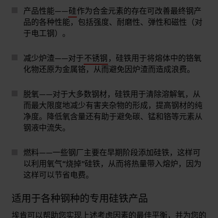
产品性能——
硅
作为合金元素的存在可改善最终钢产
品的各种性能，包括强度、耐磨性、弹性和磁性（对
于电工钢）。
减少炉渣——对于
不锈钢
，硅铁用于将熔体中的铬氧
化物还原为金属铬，从而避免因炉渣而造成浪费。
脱氧——对于大多数钢材，硅铁用于清除溶解氧，从
而最大限度地减少有害夹杂物的形成，提高钢材的纯
净度。降低氧含量还有助于避免碳、锰和铬等元素从
钢液中流失。
燃料——一些钢厂主要在早期阶段添加硅铁，这样可
以利用氧气“烧掉”硅铁，从而将热量带入熔炉，因为
这样可以节省电费。
适用于各种钢种的专用硅铁产品
埃肯可以帮助您实现上述考虑因素的最佳平衡，并为您的