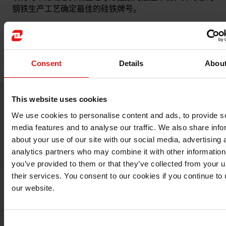
钢铁生产工艺确定最佳的硅铁牌号。
为此，我们将每个需求视为一个独立的项目——我们绝不
会推荐“现成”的产品。因此，我们可以根据您的需求量身
定制产品，帮助您提高性能和简化工作流程。
Consent
Details
Abou
This website uses cookies
We use cookies to personalise content and ads, to provide s
其他铁硅应用
media features and to analyse our traffic. We also share info
about your use of our site with our social media, advertising 
analytics partners who may combine it with other information
you’ve provided to them or that they’ve collected from your u
their services. You consent to our cookies if you continue to
our website.
Consent