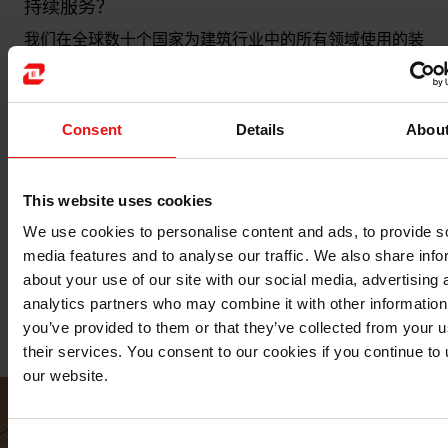
持续服务？
我们在全球数十个国家为建筑行业中的所有领域使用的装
饰涂料提供有效和创新的有机硅乳液、助剂和添加剂。埃
肯专家团队了解每种材料的特性以及在这个非常多样化的
领域中的不同需求。
Consent
Details
Abou
我们始终与客户在建筑或装饰领域的所有阶段中密切合
作。我们会认真听取客户的需求，然后为他们提供标准或
This website uses cookies
定制的产品，并提供工艺和应用指南以及现场技术服务。
We use cookies to personalise content and ads, to provide s
我们始终追求卓越的运营，帮助降低成本、能耗和浪费，
media features and to analyse our traffic. We also share info
同时确保施工现场人员的安全，所有这些都有助于提供节
about your use of our site with our social media, advertising 
省成本并持久的解决方案。其他服务还包括监管支持，协
analytics partners who may combine it with other information
助开展生产力计划，团队培训以及有关新产品开发的协作
you’ve provided to them or that they’ve collected from your u
工作。
their services. You consent to our cookies if you continue to
our website.
Consent