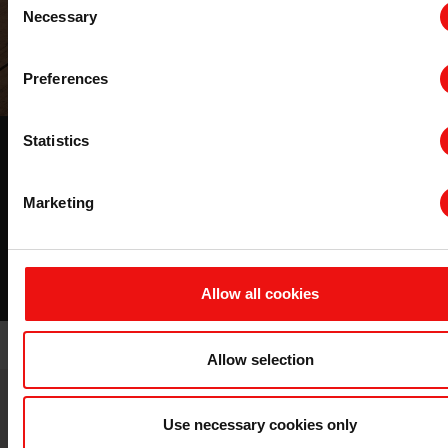
Necessary
Selection
Preferences
Statistics
BLUESIL™ BP 9920
低用量下的耐久性，实现涂料的可持续发展
Marketing
下载
Allow all cookies
Allow selection
Use necessary cookies only