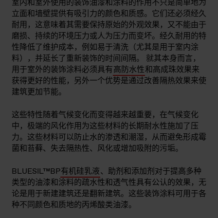
室内和室外使用的装饰油漆和涂料的作用不只是简单地为
立面和墙壁提供有吸引力的颜色和质感。它们还必须经久
耐用，这意味着其需要保持原始的外观效果，又不能由于
磨损、持续的环境压力或人为压力而变坏。经久耐用的特
性降低了维护成本，例如易于清洗（尤其是用于室内涂
料），并延长了重新装饰的时间间隔。 就其本身而言，
用于室外的装饰涂料必须具有
高防水性
和高成珠效果来
获得更好的性能，另外一个优势是通过改善隔热效果来使
建筑更加节能。
这些特性随着气候变化而变得越来越重要，在气候变化
中，极端的风化作用为这些材料的长期耐水性施加了压
力。这些材料可以防止水的渗透和潮湿，从而避免形成霉
菌和苔藓、失去隔热性、风化或增加吸附的污垢。
BLUESIL™BP
有机硅乳液
、助剂和添加剂对于提高多种
类型的油漆和涂料的疏水性和透气性具有公认的效果，无
论是用于新建建筑还是翻新建筑。这些装饰涂料可用于各
种不同颜色和质地的丙烯酸类油漆。