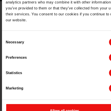
analytics partners who may combine it with other information
you’ve provided to them or that they’ve collected from your u
同时，埃肯是全球硅全产业链生产商——埃肯集团的一部
their services. You consent to our cookies if you continue to
分，埃肯集团掌握了从石英到特种有机硅的完整价值链，
our website.
其研发设施以及与巴赛尔化学的合作伙伴关系使我们能够
制造和开发全系列的疏水产品，包括可用于所有矿物材料
以及木材的硅氧烷基产品、稀释剂和底漆。
Consent
Necessary
Selection
我们始终追求卓越的运营，帮助降低成本、能源消耗和浪
费，同时确保施工现场人员的安全，所有这些都有助于降
Preferences
低运营总成本。其他服务还包括监管支持、协助开展生产
力计划、团队培训以及有关新产品开发的协作工作。
Statistics
Marketing
相关应用
Allow all cookies