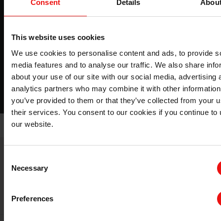
Consent
Details
Abou
混凝土浇注有机硅解决方案
了解 BLUESIL RTV 在不同类型混凝土浇注解决方案性能
方面的技术优势，并了解 LATEX、POLYURETHANE 和
This website uses cookies
SILICONE 之间的区别。
We use cookies to personalise content and ads, to provide s
media features and to analyse our traffic. We also share info
about your use of our site with our social media, advertising 
下载
analytics partners who may combine it with other information
you’ve provided to them or that they’ve collected from your u
their services. You consent to our cookies if you continue to
our website.
Consent
Necessary
Selection
相关应用
Preferences