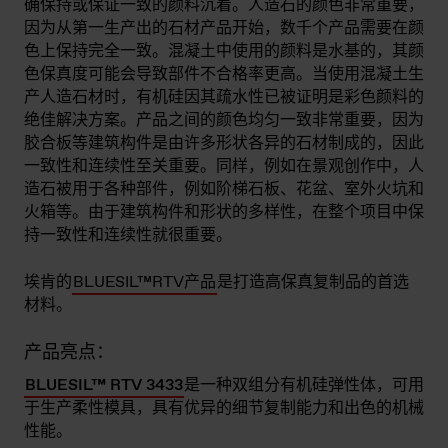
确保持或保证一致的颜料沉着。人造石的颜色非常重要，
因为从第一生产出的石材产品开始，数千个产品需要在颜
色上保持完全一致。混凝土中使用的颜料是水基的，其颜
色保真度可能会导致部件不合格率更高。当使用混凝土生
产人造石材时，有机硅因其疏水性已被证明是彩色颜料的
绝佳解决方案。产品之间的颜色均匀一致非常重要，因为
胶合板等建筑构件是由许多形状各异的石材制成的，因此
一致性和连续性至关重要。同样，例如在景观创作中，人
造石被用于各种部件，例如阶梯石板、花盆、室外火坑和
火箱等。由于建筑构件和形状的多样性，在整个项目中保
持一致性和连续性就很重要。
埃肯的
BLUESIL™RTV产品
是打造高保真复制品的首选
材料。
产品亮点：
BLUESIL
™ RTV 3433
是一种双组分有机硅弹性体，可用
于生产柔性模具，具有优异的细节复制能力和出色的机械
性能。