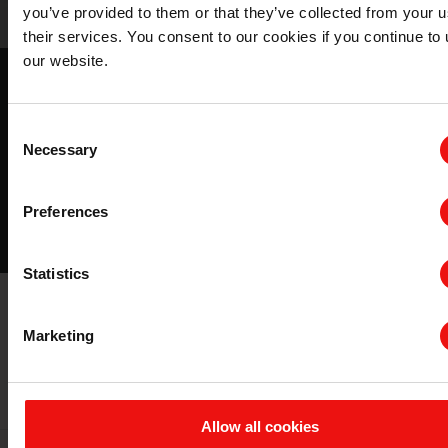
you’ve provided to them or that they’ve collected from your u
their services. You consent to our cookies if you continue to
our website.
Silcolease™ 有机硅离型剂
本指南将为您提供更多有关有机硅在 "离型涂层 "应用和基
Consent
材选择方面的信息。
Necessary
Selection
下载
Preferences
Statistics
Marketing
相关产品
Allow all cookies