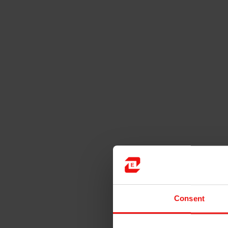
Consent
What is HCR silicone?