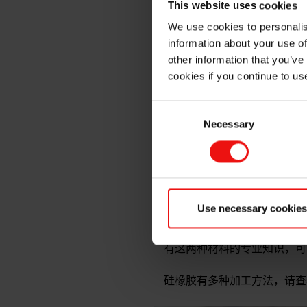
This website uses cookies
We use cookies to personalis
高稠度橡胶（HCR）
information about your use of
传递模塑或挤压成型是适合高
other information that you’ve
cookies if you continue to us
传递模塑工艺
是一个封闭
推入模具中。该过程将硅
Consent
精度硅胶成型部件以及在
Necessary
Selection
工艺相结合，可生产出高
期。
压缩成型
使用高压将预成
个过程通常是在开模中手
的橡胶零件，这些零件可
Use necessary cookies
埃肯有机硅可与您一起确定哪
有这两种材料的专业知识，可
硅橡胶有多种加工方法，请查