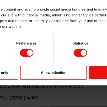
e content and ads, to provide social media features and to analy
 our site with our social media, advertising and analytics partn
稠度橡胶（HCR）加工的理想工艺，尤其是用于制造大型零件
 provided to them or that they’ve collected from your use of their
e our website.
的模具系统，在模具上方包含一个容器，橡胶位于该容器中，并
树脂材料转移到模具中并在压力下加热以生产固化部件。有机硅
其他材料上进行包覆成型，并能够成型生产复杂的几何形状。高稠
Preferences
Statistics
质量的零件，与其他类型的模塑相比，这些零件可以更为灵活地
型的橡胶块挤压到两个或多个底板构成的模具中，底板的多少具
工完成，模具关闭，有机硅橡胶固化，然后零件脱模。这种有机
以很容易地制造出各种尺寸零件的原型。
 only
Allow selection
些化合物最具成本效益且最适合您的加工条件，以满足您所需的
以为您在进行材料选择和整个开发过程中提供建议。
看我们的文章了解详情！