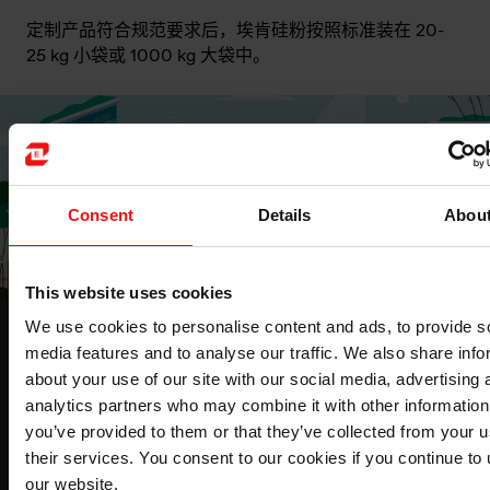
定制产品符合规范要求后，埃肯硅粉按照标准装在 20-
25 kg 小袋或 1000 kg 大袋中。
Consent
Details
Abou
This website uses cookies
We use cookies to personalise content and ads, to provide s
埃肯与可持续发展
media features and to analyse our traffic. We also share info
如您希望了解我们可持续发展计划的详细信息，请访问我
about your use of our site with our social media, advertising 
们的网页。
analytics partners who may combine it with other information
you’ve provided to them or that they’ve collected from your u
their services. You consent to our cookies if you continue to
了解该主题的更多信息
our website.