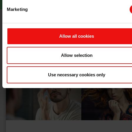
Marketing
多种多样的个人护理产品：
Allow all cookies
Allow selection
Use necessary cookies only