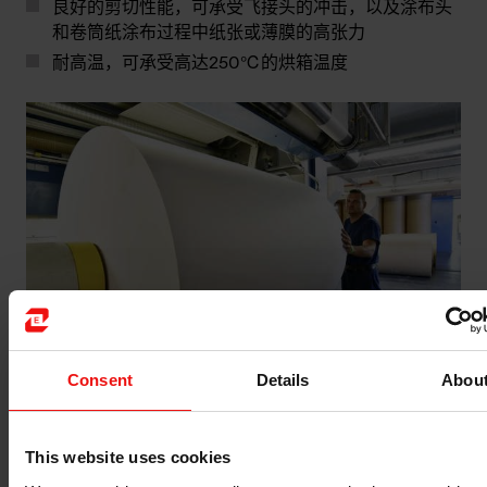
良好的剪切性能，可承受飞接头的冲击，以及涂布头
和卷筒纸涂布过程中纸张或薄膜的高张力
耐高温，可承受高达250℃的烘箱温度
Consent
Details
Abou
为什么选择埃肯有机硅作为您压敏胶材料的合作伙
This website uses cookies
伴？