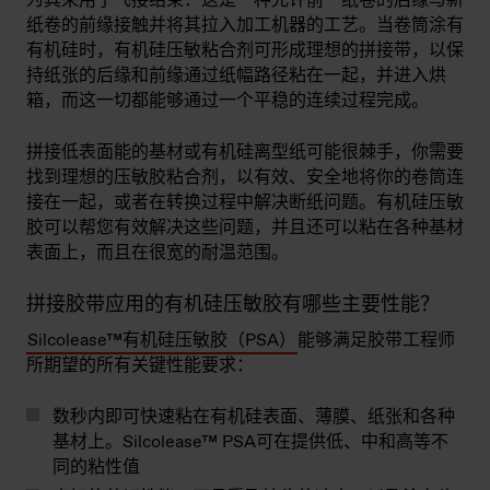
为其采用了飞接结束：这是一种允许前一纸卷的后缘与新
纸卷的前缘接触并将其拉入加工机器的工艺。当卷筒涂有
有机硅时，有机硅压敏粘合剂可形成理想的拼接带，以保
持纸张的后缘和前缘通过纸幅路径粘在一起，并进入烘
箱，而这一切都能够通过一个平稳的连续过程完成。
拼接低表面能的基材或有机硅离型纸可能很棘手，你需要
找到理想的压敏胶粘合剂，以有效、安全地将你的卷筒连
接在一起，或者在转换过程中解决断纸问题。有机硅压敏
胶可以帮您有效解决这些问题，并且还可以粘在各种基材
表面上，而且在很宽的耐温范围。
拼接胶带应用的有机硅压敏胶有哪些主要性能？
Silcolease™有机硅压敏胶（PSA）
能够满足胶带工程师
所期望的所有关键性能要求：
数秒内即可快速粘在有机硅表面、薄膜、纸张和各种
基材上。Silcolease™ PSA可在提供低、中和高等不
同的粘性值