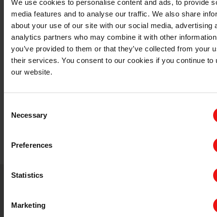
We use cookies to personalise content and ads, to provide s
我们的全球技术专家将协助您选择适合您应用的产
media features and to analyse our traffic. We also share info
品。
about your use of our site with our social media, advertising 
我们将在您最需要时提供培训、故障排除和技术帮
analytics partners who may combine it with other information
助。
you’ve provided to them or that they’ve collected from your u
我们的知识和经验将使您更快地将产品推向市场。
their services. You consent to our cookies if you continue to
our website.
我们与您合作，以个性化的方式为您提供有机硅解决
方案。
Consent
埃肯产品技术
Necessary
Selection
Silcolease™
有机硅压敏粘
采
Preferences
用过氧化物固化 PSA技术。
Statistics
Marketing