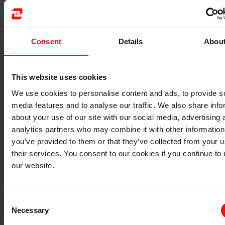
Consent
Details
Abou
This website uses cookies
We use cookies to personalise content and ads, to provide s
media features and to analyse our traffic. We also share info
我们完善轮胎制造工艺
about your use of our site with our social media, advertising 
analytics partners who may combine it with other information
you’ve provided to them or that they’ve collected from your u
their services. You consent to our cookies if you continue to
用于橡胶化合物配方的聚合物添加剂
our website.
有机硅脱模剂用于轮胎制造作业
Consent
Necessary
Selection