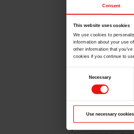
Consent
This website uses cookies
We use cookies to personalis
埃肯简介和可持续
information about your use of
other information that you’ve
cookies if you continue to us
治理和合规性
Consent
Necessary
Selection
能源和环境
具有吸引力的雇主
Use necessary cookies