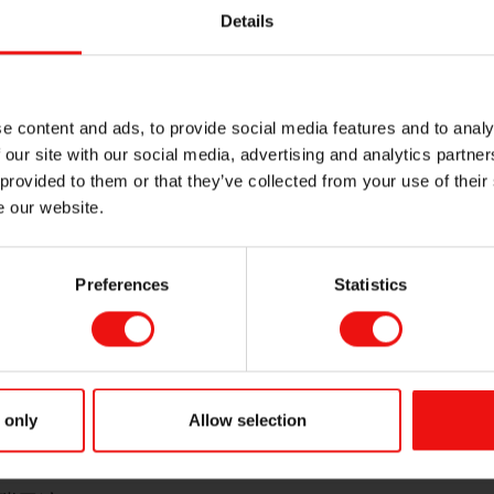
Details
e content and ads, to provide social media features and to analy
发展报告
 our site with our social media, advertising and analytics partn
 provided to them or that they’ve collected from your use of their
e our website.
Preferences
Statistics
 only
Allow selection