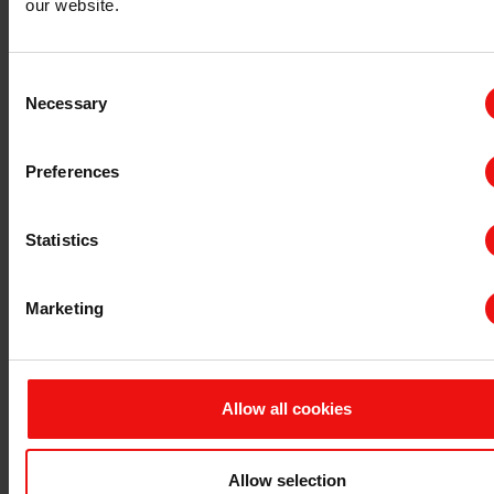
our website.
Consent
Necessary
Selection
2025 Big Sustainability Award - SILCOLEASE RE
Preferences
埃肯的创新方法将有机硅废料转化为高性能的有机硅离型
Statistics
涂层，并通过广泛的基准测试验证其附着力、反应性和离
型性能，即使在高速生产线上也表现出色。该解决方案帮
助客户在不影响运营效率的前提下推进其环保战略。
Marketing
BIG可持续发展奖旨在表彰那些通过使命驱动战略实现增
Allow all cookies
长的公司、产品、项目和个人。获奖者由商业领袖组成的
评审团评选，依据环境、社会和治理（ESG）三大支柱的
绩效、创新性和可量化成果进行评估。
Allow selection