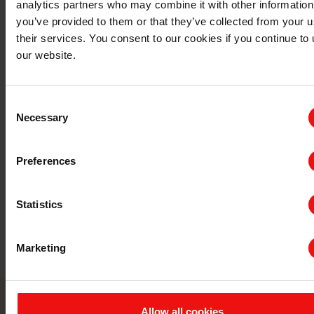
analytics partners who may combine it with other information
you’ve provided to them or that they’ve collected from your u
their services. You consent to our cookies if you continue to
our website.
Consent
Necessary
Selection
Preferences
化学品和农用化学品
我们使化学工艺和配方更高效，对环境危害更小
Statistics
关于该主题的更多信息
Marketing
Allow all cookies