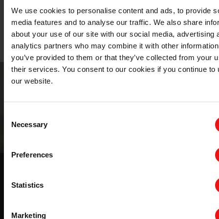
疗器械创新制造
We use cookies to personalise content and ads, to provide s
media features and to analyse our traffic. We also share info
阅读微信文章
about your use of our site with our social media, advertising 
analytics partners who may combine it with other information
you’ve provided to them or that they’ve collected from your u
their services. You consent to our cookies if you continue to
our website.
Consent
Necessary
Selection
Preferences
有机硅带来的创新医疗器械趋势
Statistics
推动医疗技术创新，克服监管和供应障碍
Marketing
观看视频