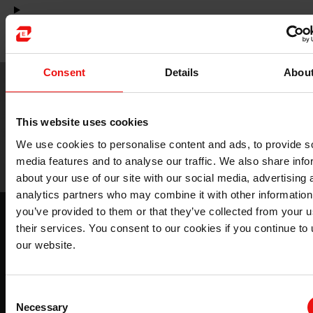
用于太阳能电池的铝中硅
Consent
Details
Abou
This website uses cookies
We use cookies to personalise content and ads, to provide s
media features and to analyse our traffic. We also share info
about your use of our site with our social media, advertising 
analytics partners who may combine it with other information
you’ve provided to them or that they’ve collected from your u
用于太阳能电池板的电子有机硅粘合剂
their services. You consent to our cookies if you continue to
从本手册中了解STARSIL星硅® 用于太阳能电池板的优势
our website.
下载
Consent
Necessary
Selection