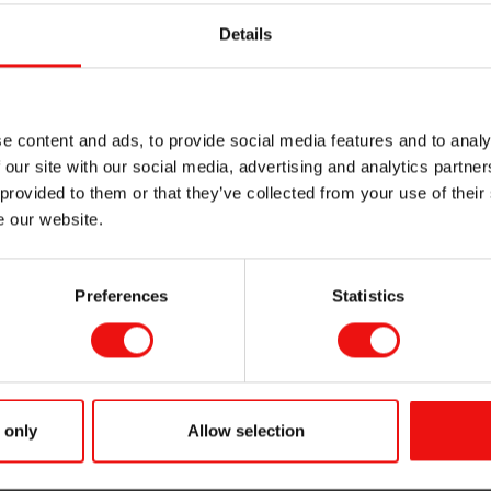
有助于增强和稳定原铁水的形核潜力，避免后期形核“衰退”，
Details
型内孕育块
孕育剂
，以确保熔体中有足够的晶核。这样才能在无碳化物的
e content and ads, to provide social media features and to analy
 our site with our social media, advertising and analytics partn
 provided to them or that they’ve collected from your use of their
可以在铸型内添加，此时它们被称为
型内孕育块
。
e our website.
铸铁厂满足其合金需求。我们注重细节，并愿意为客户提供量身
Preferences
Statistics
足客户的需求。
持续发展
的关注与日俱增，我们对产品和工艺的要求也在不断
方设法改进我们的工作以及为客户提供的服务。
 only
Allow selection