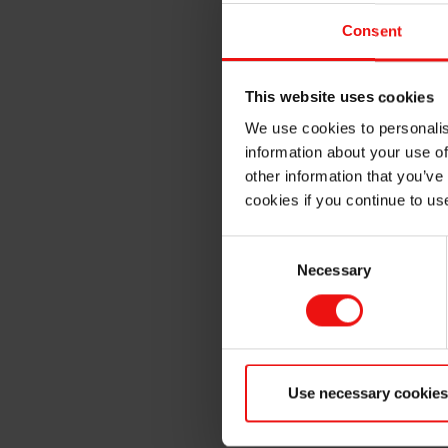
在灰铸铁熔体中添加
预处理剂
Consent
用于灰铸铁的孕育剂和
This website uses cookies
在灰铸铁浇铸之前，必须使用
We use cookies to personalis
墨结构。
information about your use of
other information that you’ve
孕育剂可以在浇铸前添加，也
cookies if you continue to us
埃肯的优势
Consent
几十年来，埃肯一直帮助众多
Necessary
Selection
豪——只有最好的产品才能满
随着铸铁厂对成本、质量和
可
在全球的业务，我们一直在想
Use necessary cookies