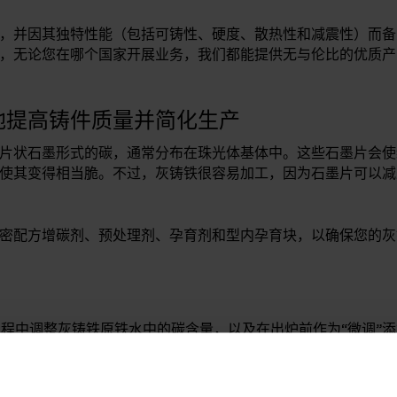
，并因其独特性能（包括可铸性、硬度、散热性和减震性）而备
，无论您在哪个国家开展业务，我们都能提供无与伦比的优质产
地提高铸件质量并简化生产
片状石墨形式的碳，通常分布在珠光体基体中。这些石墨片会使
使其变得相当脆。不过，灰铸铁很容易加工，因为石墨片可以减
密配方增碳剂、预处理剂、孕育剂和型内孕育块，以确保您的灰
程中调整灰铸铁原铁水中的碳含量，以及在出炉前作为“微调”
地提高碳吸收率。