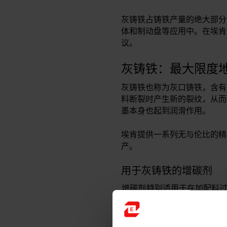
灰铸铁占铸铁产量的绝大部分
体和制动盘等应用中。在埃肯
议。
灰铸铁：最大限度
灰铸铁也称为灰口铸铁，含有
料断裂时产生新的裂纹，从而
墨本身也起到润滑作用。
埃肯提供一系列无与伦比的精
产。
用于灰铸铁的增碳剂
增碳剂
特别适用于在加配料过
可确保轻松溶解，并最大限度
用于灰铸铁的预处理剂