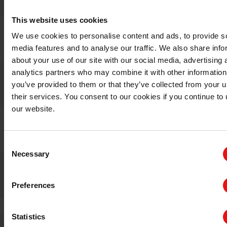
奥斯陆证券交易所
This website uses cookies
金额
We use cookies to personalise content and ads, to provide s
7.5 亿挪威克朗
media features and to analyse our traffic. We also share info
about your use of our site with our social media, advertising 
analytics partners who may combine it with other information
票息率
you’ve provided to them or that they’ve collected from your u
3m Nibor+ 每年 1.00%
their services. You consent to our cookies if you continue to
our website.
发行日期
2021 年 2 月 26 日
Consent
Necessary
Selection
到期日
2024 年 2 月 26 日
Preferences
Statistics