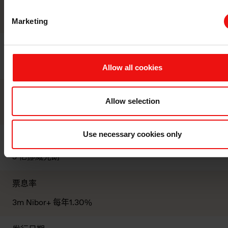
ISIN
NO0010937477
Marketing
发行人
埃肯
Allow all cookies
股票交易所
Allow selection
奥斯陆证券交易所
Use necessary cookies only
金额
5 亿挪威克朗
票息率
3m Nibor+ 每年1.30%