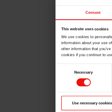
公司打算支付反映基本收益和
Consent
埃肯的目标年度股息支付比率为
This website uses cookies
股息政策构成了董事会向公司
We use cookies to personalis
制，还将考虑资本支出计划、
information about your use of
过 VPS 支付给股东。
other information that you’ve
cookies if you continue to us
年
每股收
每股股
益
（挪威
Consent
（挪威克
朗）
Necessary
Selection
朗）
2022
15.09
6.00
2021
7.49
3.00
Use necessary cookies