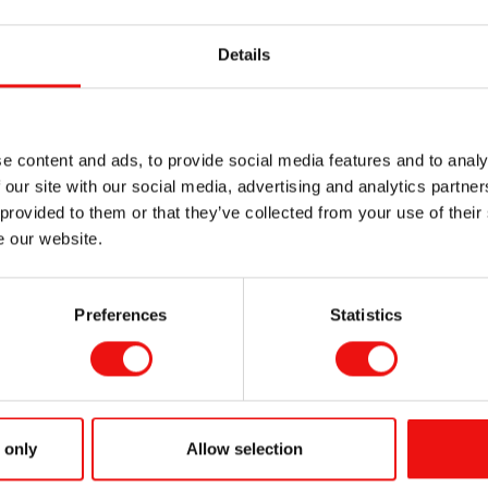
现金流的股息。
Details
集团净收入的 30-50%。
股东大会提出的股息支付建议的基础。董事会将考虑挪威公共有
e content and ads, to provide social media features and to analy
融资要求和保持适当的战略灵活性。任何未来的股息支付将以 N
 our site with our social media, advertising and analytics partn
 provided to them or that they’ve collected from your use of their
e our website.
息
提议日期
批准日期
除权日
股息支
率
克
Preferences
Statistics
2023 年 2
2023 年 4
2023 年 5 月 2
40%
月 8 日
月 28 日
日
2022 年 2
2022 年 4
2022 年 4 月 28
40%
 only
Allow selection
月 9 日
月 27 日
日