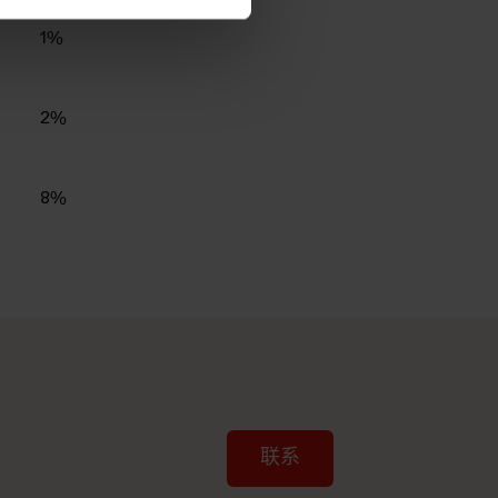
1%
2%
8%
联系