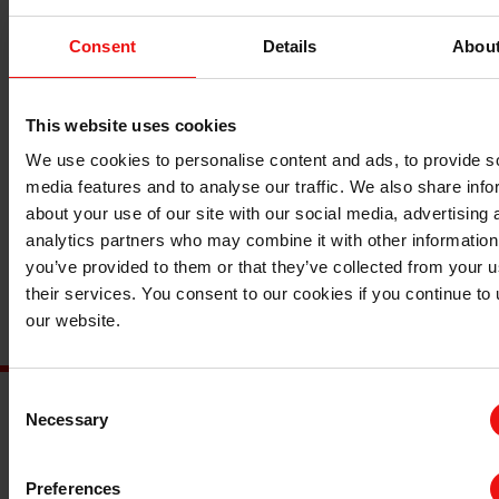
历史
Consent
Details
Abou
该工厂的建设始于 20 世纪 60 年代中期，第一台电熔炉
于 1967 年投入运营。三年后，又增加了第二台熔炉，
1972 年，第三台熔炉也是最大的熔炉开始生产硅铁。
This website uses cookies
We use cookies to personalise content and ads, to provide s
多年来，业务已升级为更高的硅纯度，埃肯萨尔滕工厂现
media features and to analyse our traffic. We also share info
已成为全球最大、最现代化的硅材料工厂之一，出口全球
about your use of our site with our social media, advertising 
硅和硅粉产品。
analytics partners who may combine it with other information
you’ve provided to them or that they’ve collected from your u
产品
their services. You consent to our cookies if you continue to
埃肯萨尔滕工厂的主要产品是纯度在 96-99％ 之间的
our website.
硅、埃肯Microsilica 和 SIDISTAR 微硅粉。
Consent
Necessary
Selection
主要文档
Preferences
查询 TDS/SDS