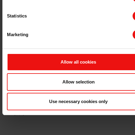
查询认证证书
最新年度报告
Statistics
最新ESG报告
法规信息
Marketing
隐私和 cookies
条款与条件
发票信息
申诉机制
Allow all cookies
举报专线
Allow selection
联系我们
与埃肯的首次业务联系
现有客户咨询
Use necessary cookies only
供应商
公司咨询