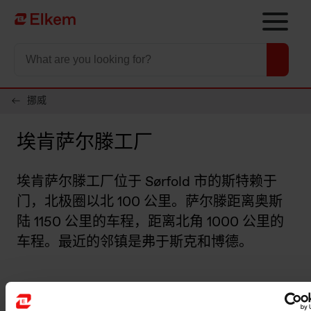
Skip to main content
To start page
挪威
埃肯萨尔滕工厂
埃肯萨尔滕工厂位于 Sørfold 市的斯特赖于
门，北极圈以北 100 公里。萨尔滕距离奥斯
陆 1150 公里的车程，距离北角 1000 公里的
车程。最近的邻镇是弗于斯克和博德。