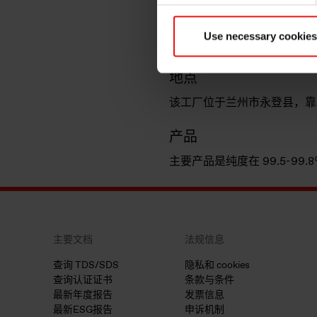
该工厂于 2002 年由原
Use necessary cookies
商。目前该工厂的年产能为 50
地点
该工厂位于兰州市永登县，靠
产品
主要产品是纯度在 99.5-99
主要文档
法规信息
查询 TDS/SDS
隐私和 cookies
查询认证证书
条款与条件
最新年度报告
发票信息
最新ESG报告
申诉机制