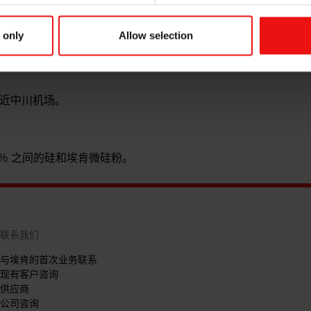
甘肃电石厂改建而成，引进世界一流的技术和关键设备，使永登工厂
 only
Allow selection
,000 公吨。
近中川机场。
.8％ 之间的硅和埃肯微硅粉。
联系我们
与埃肯的首次业务联系
现有客户咨询
供应商
公司咨询