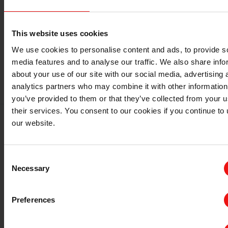
This website uses cookies
We use cookies to personalise content and ads, to provide s
media features and to analyse our traffic. We also share info
了解我们的产品系列
about your use of our site with our social media, advertising 
analytics partners who may combine it with other information
you’ve provided to them or that they’ve collected from your u
their services. You consent to our cookies if you continue to
our website.
Consent
Necessary
Selection
Preferences