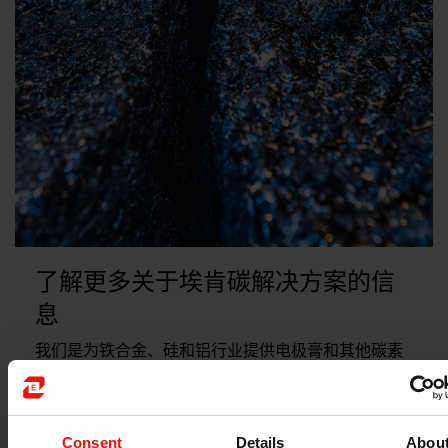
了解更多关于埃肯碳解决方案的信
息
我们是为铁合金、硅和铝行业提供电极膏和其他碳素
产品的全球领先供应商。
关于该主题的更多信息
Consent
Details
Abou