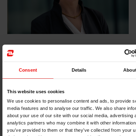
主要经历：
Nathalie Brunelle 女士是总部位于巴黎的国
际多元能源公司 TotalEnergies 的高级管理人员。
她在石化行业拥有 20 多年的工作经验，在运营、业务战
Consent
Details
Abou
略、创新和技术方面积累了丰富的技能。
她一直是精炼与化学品事业部管理委员会的成员，最近还
领导了一个新的创新与研究中心项目，该中心致力于低碳
This website uses cookies
能源。
We use cookies to personalise content and ads, to provide s
media features and to analyse our traffic. We also share info
她毕业于法国巴黎综合理工学院（Ecole
about your use of our site with our social media, advertising 
Polytechnique）（工程学位），并在 IFP 学校（法国石
analytics partners who may combine it with other information
油与新能源学院（Institut Français du Pétrole et des
you’ve provided to them or that they’ve collected from your u
Energies Nouvelles））和麦吉尔大学（加拿大蒙特利