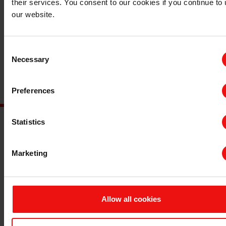
their services. You consent to our cookies if you continue to
尔）学习了“石化、聚合物和塑料高级技术”国际课程。
our website.
其它董事职务：
EPC（爆炸物和化学品）董事会董事，巴
Consent
黎 ENSTA，IFP 学校
Necessary
Selection
埃肯公司股票持有数：
0
Preferences
Statistics
主要文档
Marketing
查询 TDS/SDS
查询认证证书
最新年度报告
最新ESG报告
Allow all cookies
法规信息