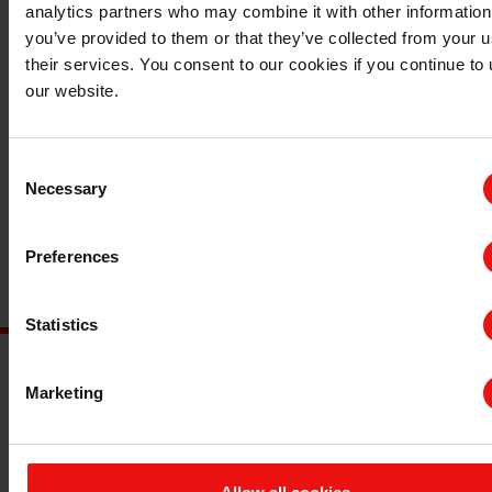
analytics partners who may combine it with other information
员/主席、投资人和律师等多种职务。她是管理咨询和投
you’ve provided to them or that they’ve collected from your u
资公司 Cascata AS 的创始人和管理合伙人。
their services. You consent to our cookies if you continue to
她拥有奥斯陆大学法律学位以及布鲁塞尔索尔维商学院工
商管理硕士学位。她自 2019 年起担任董事会成员，当选
our website.
后任期至 2023 年。
Consent
其它董事职务：
除了担任其它几家公司的董事会成员外，
Necessary
她目前还担任挪威海鲜理事会主席、挪威皇家鲑鱼公司董
Selection
事会成员兼审计委员会主席。
Preferences
埃肯公司股票持有数：
0
Statistics
Marketing
主要文档
查询 TDS/SDS
查询认证证书