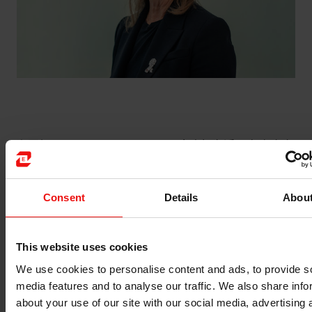
主要经历：
Marianne E. Johnsen 女士拥有近20年在多家
挪威和国际公司董事会任职的丰富经验，这些公司涉及科
技、运输、金融、水产养殖以及石油和天然气等领域的上
市和非上市公司，包括 Petroleum Geo Services ASA、
Consent
Details
Abou
Fjord Seafood ASA、Pharmaq AS、Odin Fund
Management AS、Copeinca ASA、Morpol ASA 等。
此外，她还是挪威难民理事会主席，该协会是一家在全球
This website uses cookies
广泛开展业务的组织。她同时拥有公共部门和私营部门的
We use cookies to personalise content and ads, to provide s
管理经验；之前担任过 Ullevaal 大学医院执行管理部成员
media features and to analyse our traffic. We also share info
以及埃肯副总裁。
about your use of our site with our social media, advertising 
Marianne E. Johnsen 现在在挪威和其他国家担任专业会