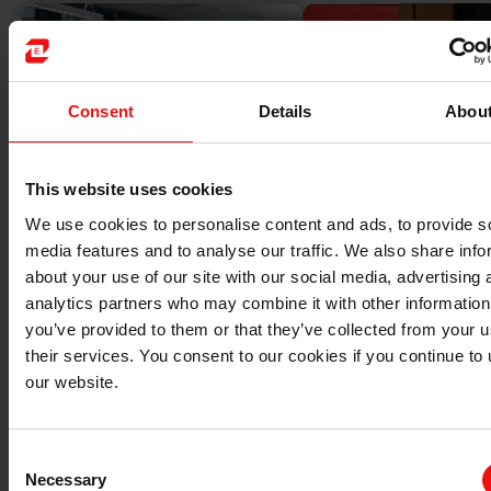
Consent
Details
Abou
This website uses cookies
We use cookies to personalise content and ads, to provide s
media features and to analyse our traffic. We also share info
治理文件和工具
企业管理层和
about your use of our site with our social media, advertising 
analytics partners who may combine it with other information
you’ve provided to them or that they’ve collected from your u
their services. You consent to our cookies if you continue to
our website.
Consent
Necessary
Selection